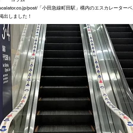
calator.co.jp/post/
「小田急線町田駅」構内のエスカレーターベル
掲出しました！