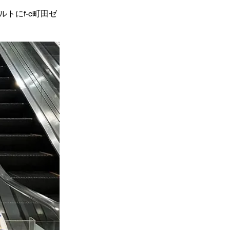
トにf-c町田ゼ