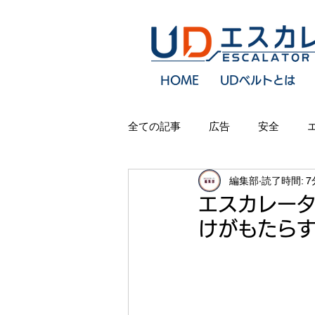
HOME
UDベルトとは
全ての記事
広告
安全
編集部
読了時間: 7
オフィス装飾
交通広告
エスカレー
けがもたら